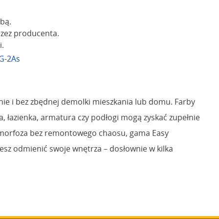
rbą.
rzez producenta.
i.
G-2As
nie i bez zbędnej demolki mieszkania lub domu. Farby
a, łazienka, armatura czy podłogi mogą zyskać zupełnie
etamorfoza bez remontowego chaosu, gama Easy
żesz odmienić swoje wnętrza – dosłownie w kilka