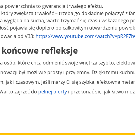
na powierzchnia to gwarancja trwałego efektu.
który zwiększa trwałość – trzeba go dokładnie połączyć z fa
ia wygląda na suchą, warto trzymać się czasu wskazanego p
łość pojawia się dopiero po całkowitym utwardzeniu powłok
enowacja od V33:
https://www.youtube.com/watch?v=pR2F7b
– końcowe refleksje
a osób, które chcą odmienić swoje wnętrza szybko, efektow
nowacji był możliwie prosty i przyjemny. Dzięki temu kuchni
, jak i czasowym. Jeśli marzy Ci się szybka, efektowna m
 Warto zajrzeć do
pełnej oferty
i przekonać się, jak łatwo mo