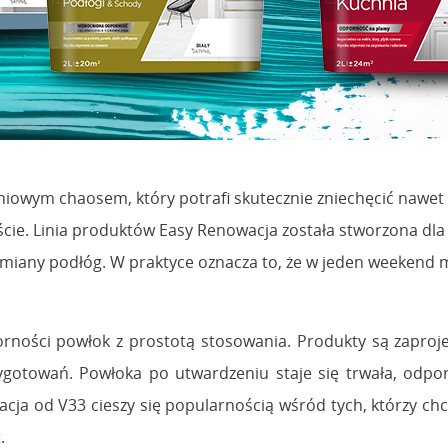
dniowym chaosem, który potrafi skutecznie zniechęcić nawe
e. Linia produktów Easy Renowacja została stworzona dla o
miany podłóg. W praktyce oznacza to, że w jeden weekend m
orności powłok z prostotą stosowania. Produkty są zaproje
gotowań. Powłoka po utwardzeniu staje się trwała, odpo
wacja od V33 cieszy się popularnością wśród tych, którzy c
t.