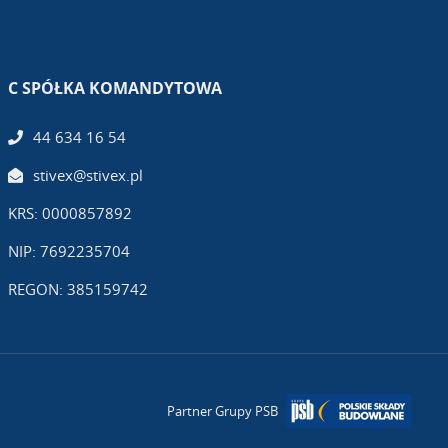
C SPÓŁKA KOMANDYTOWA
44 634 16 54
stivex@stivex.pl
KRS: 0000857892
NIP: 7692235704
REGON: 385159742
Partner Grupy PSB