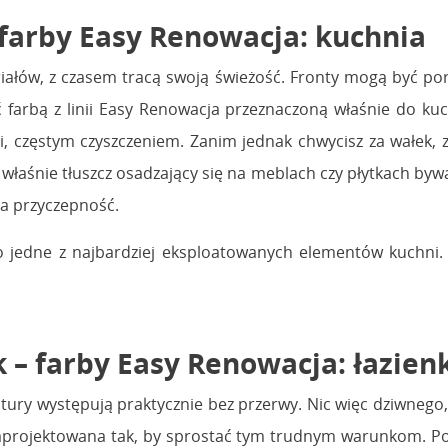
farby Easy Renowacja: kuchnia
ałów, z czasem tracą swoją świeżość. Fronty mogą być por
arbą z linii Easy Renowacja przeznaczoną właśnie do kuch
, częstym czyszczeniem. Zanim jednak chwycisz za wałek, 
 właśnie tłuszcz osadzający się na meblach czy płytkach by
ia przyczepność.
e to jedne z najbardziej eksploatowanych elementów kuch
 – farby Easy Renowacja: łazie
ury występują praktycznie bez przerwy. Nic więc dziwnego, 
zaprojektowana tak, by sprostać tym trudnym warunkom. Po