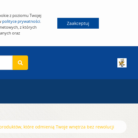
ookie z poziomu Twojej
 w
polityce prywatności
.
Zaakceptuj
netowych, z których
wanych oraz
produktów, które odmienią Twoje wnętrza bez rewolucji