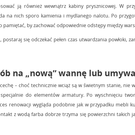
sować ją również wewnątrz kabiny prysznicowej. W przyp
ada na nich sporo kamienia i mydlanego nalotu. Po przygo
o pamiętać, by zachować odpowiednie odstępy między wars
 postaraj się odczekać pełen czas utwardzania powłoki, zan
sób na „nową” wannę lub umyw
echę – choć technicznie wciąż są w świetnym stanie, nie wy
specjalnie do elementów armatury. Po wyschnięciu tworzy
ces renowacji wygląda podobnie jak w przypadku mebli ku
ontakt z wodą farba dobrze trzyma się powierzchni takich 