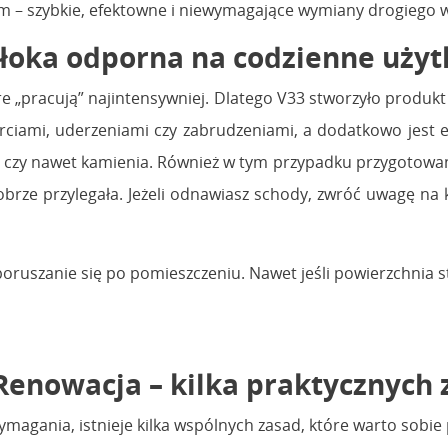
em – szybkie, efektowne i niewymagające wymiany drogiego
owłoka odporna na codzienne uż
e „pracują” najintensywniej. Dlatego V33 stworzyło produ
rciami, uderzeniami czy zabrudzeniami, a dodatkowo jest e
 czy nawet kamienia. Również w tym przypadku przygotowan
brze przylegała. Jeżeli odnawiasz schody, zwróć uwagę na k
ć poruszanie się po pomieszczeniu. Nawet jeśli powierzchnia
Renowacja – kilka praktycznych
magania, istnieje kilka wspólnych zasad, które warto sobie