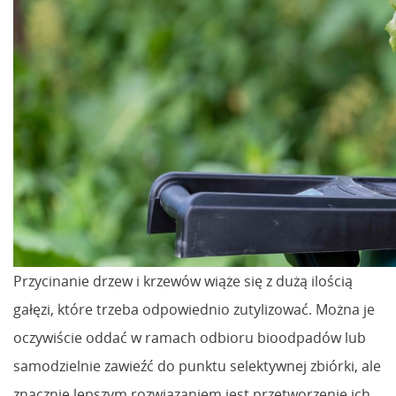
Przycinanie drzew i krzewów wiąże się z dużą ilością
gałęzi, które trzeba odpowiednio zutylizować. Można je
oczywiście oddać w ramach odbioru bioodpadów lub
samodzielnie zawieźć do punktu selektywnej zbiórki, ale
znacznie lepszym rozwiązaniem jest przetworzenie ich