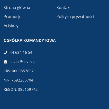
Strona główna
Kontakt
Promocje
Polityka prywatności
Artykuły
C SPÓŁKA KOMANDYTOWA
44 634 16 54
stivex@stivex.pl
KRS: 0000857892
NIP: 7692235704
REGON: 385159742