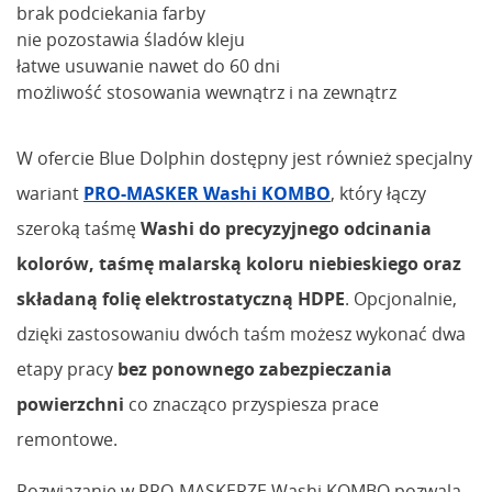
brak podciekania farby
nie pozostawia śladów kleju
łatwe usuwanie nawet do 60 dni
możliwość stosowania wewnątrz i na zewnątrz
W ofercie Blue Dolphin dostępny jest również specjalny
wariant
PRO-MASKER Washi KOMBO
, który łączy
szeroką taśmę
Washi do precyzyjnego odcinania
kolorów, taśmę malarską koloru niebieskiego oraz
składaną folię elektrostatyczną HDPE
. Opcjonalnie,
dzięki zastosowaniu dwóch taśm możesz wykonać dwa
etapy pracy
bez ponownego zabezpieczania
powierzchni
co znacząco przyspiesza prace
remontowe.
Rozwiązanie w PRO-MASKERZE Washi KOMBO pozwala