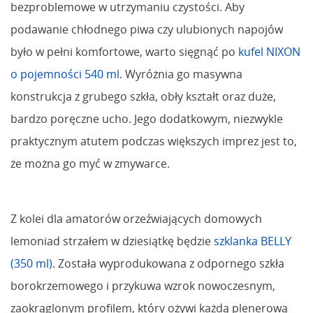
bezproblemowe w utrzymaniu czystości. Aby
podawanie chłodnego piwa czy ulubionych napojów
było w pełni komfortowe, warto sięgnąć po
kufel NIXON
o pojemności 540 ml
. Wyróżnia go masywna
konstrukcja z grubego szkła, obły kształt oraz duże,
bardzo poręczne ucho. Jego dodatkowym, niezwykle
praktycznym atutem podczas większych imprez jest to,
że można go myć w zmywarce.
Z kolei dla amatorów orzeźwiających domowych
lemoniad strzałem w dziesiątkę będzie
szklanka BELLY
(350 ml)
. Została wyprodukowana z odpornego szkła
borokrzemowego i przykuwa wzrok nowoczesnym,
zaokrąglonym profilem, który ożywi każdą plenerową