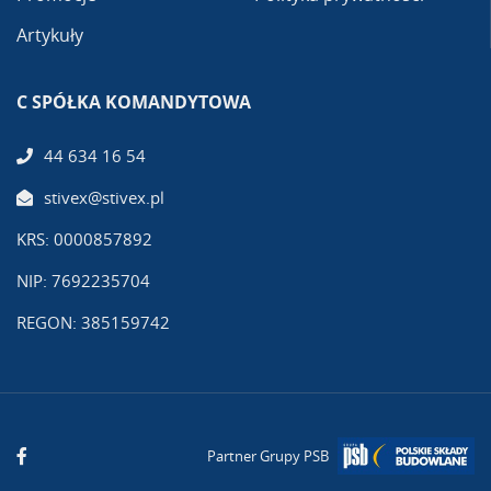
Artykuły
C SPÓŁKA KOMANDYTOWA
44 634 16 54
stivex@stivex.pl
KRS: 0000857892
NIP: 7692235704
REGON: 385159742
Partner Grupy PSB