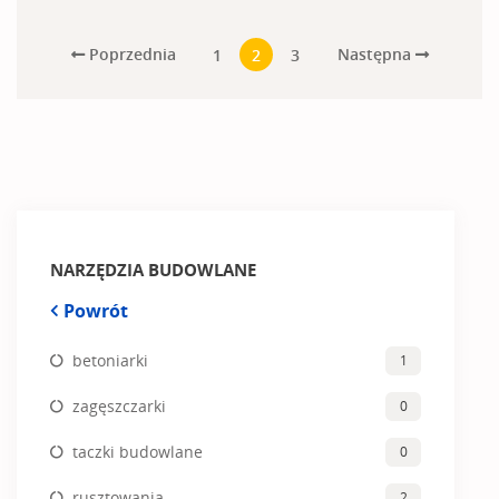
Poprzednia
Następna
1
2
3
NARZĘDZIA BUDOWLANE
Powrót
betoniarki
1
zagęszczarki
0
taczki budowlane
0
rusztowania
2