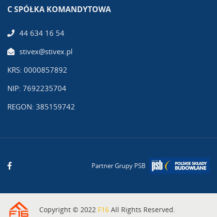
C SPÓŁKA KOMANDYTOWA
44 634 16 54
stivex@stivex.pl
KRS: 0000857892
NIP: 7692235704
REGON: 385159742
Partner Grupy PSB
Copyright © 2022
F16
All Rights Reserved.