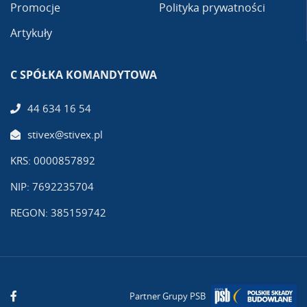
Promocje
Polityka prywatności
Artykuły
C SPÓŁKA KOMANDYTOWA
44 634 16 54
stivex@stivex.pl
KRS: 0000857892
NIP: 7692235704
REGON: 385159742
Partner Grupy PSB